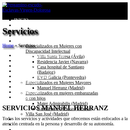
INICIO
Congregación
Servicios
Valores
Misión
Centros
Home
»
Servicios
Especializados en Mujeres con
Discapacidad Intelectual
Residencia Manuel Herranz
Villa Santa Teresa (Ávila)
Historia
Residencia Javier (Navarra)
Residencia
Casa hospital de Santiago
Servicios
(Badajoz)
Equipo Profesional
EVD Galicia (Pontevedra)
Transparencia
Especializados en Mujeres Mayores
Día a día
Manuel Herranz (Madrid)
Reclamaciones
Especializados en mujeres embarazadas
Contacto
o con hijos
Mater Admirabilis (Madrid)
SERVICIOS MANUEL HERRANZ
Casa Hogar México (México)
Villa San José (Madrid)
Todos los servicios y actividades que ofrecemos están enfocados a la
Seglares
atención centrada en la persona y desarrollo de su autonomía.
Blog
Catecismo