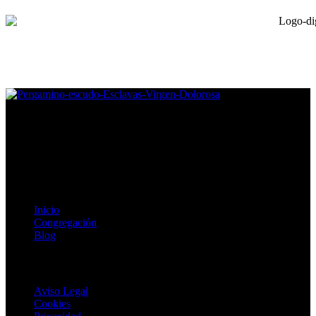
Congregación de Esclavas de la Virgen Dolorosa, fomentamos la
vida digna, plena y feliz para mujeres en situación vulnerable.
Enlaces de Interés
Inicio
Congregación
Blog
Textos Legales
Aviso Legal
Cookies