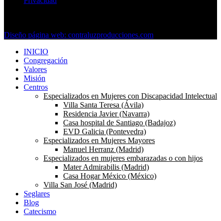
Privacidad
Copyright © 2024 Esclavas de La Dolorosa. Todos los derechos
reservados.
Diseño página web: contraluzproducciones.com
INICIO
Congregación
Valores
Misión
Centros
Especializados en Mujeres con Discapacidad Intelectual
Villa Santa Teresa (Ávila)
Residencia Javier (Navarra)
Casa hospital de Santiago (Badajoz)
EVD Galicia (Pontevedra)
Especializados en Mujeres Mayores
Manuel Herranz (Madrid)
Especializados en mujeres embarazadas o con hijos
Mater Admirabilis (Madrid)
Casa Hogar México (México)
Villa San José (Madrid)
Seglares
Blog
Catecismo