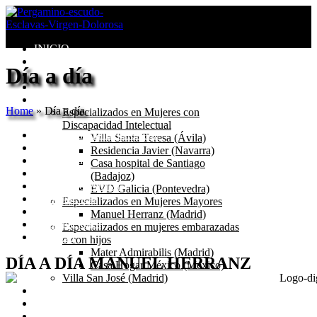
INICIO
Congregación
Día a día
Valores
Misión
Centros
Home
»
Día a día
Especializados en Mujeres con
Discapacidad Intelectual
Residencia Manuel Herranz
Villa Santa Teresa (Ávila)
Historia
Residencia Javier (Navarra)
Residencia
Casa hospital de Santiago
Servicios
(Badajoz)
Equipo Profesional
EVD Galicia (Pontevedra)
Transparencia
Especializados en Mujeres Mayores
Día a día
Manuel Herranz (Madrid)
Reclamaciones
Especializados en mujeres embarazadas
Contacto
o con hijos
Mater Admirabilis (Madrid)
DÍA A DÍA MANUEL HERRANZ
Casa Hogar México (México)
Villa San José (Madrid)
Seglares
Blog
Catecismo