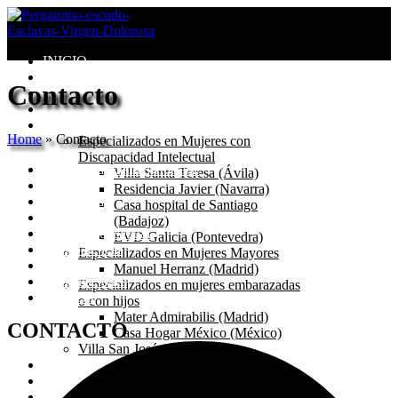
INICIO
Congregación
Contacto
Valores
Misión
Centros
Home
»
Contacto
Especializados en Mujeres con
Discapacidad Intelectual
Residencia Manuel Herranz
Villa Santa Teresa (Ávila)
Historia
Residencia Javier (Navarra)
Residencia
Casa hospital de Santiago
Servicios
(Badajoz)
Equipo Profesional
EVD Galicia (Pontevedra)
Transparencia
Especializados en Mujeres Mayores
Día a día
Manuel Herranz (Madrid)
Reclamaciones
Especializados en mujeres embarazadas
Contacto
o con hijos
Mater Admirabilis (Madrid)
CONTACTO
Casa Hogar México (México)
Villa San José (Madrid)
Seglares
Blog
Catecismo