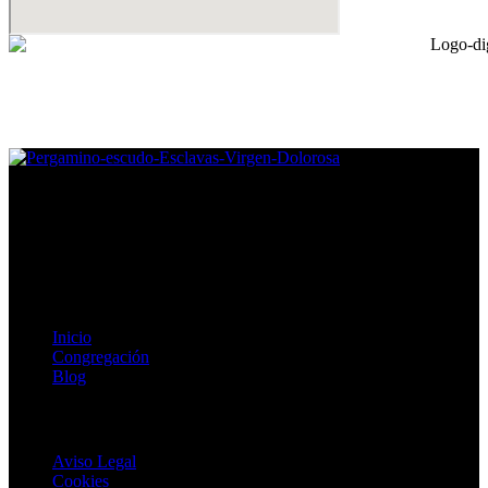
Congregación de Esclavas de la Virgen Dolorosa, fomentamos la
vida digna, plena y feliz para mujeres en situación vulnerable.
Enlaces de Interés
Inicio
Congregación
Blog
Textos Legales
Aviso Legal
Cookies