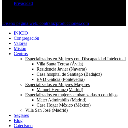
Privacidad
Copyright © 2024 Esclavas de La Dolorosa. Todos los derechos
reservados.
Diseño página web: contraluzproducciones.com
INICIO
Congregación
Valores
Misión
Centros
Especializados en Mujeres con Discapacidad Intelectual
Villa Santa Teresa (Ávila)
Residencia Javier (Navarra)
Casa hospital de Santiago (Badajoz)
EVD Galicia (Pontevedra)
Especializados en Mujeres Mayores
Manuel Herranz (Madrid)
Especializados en mujeres embarazadas o con hijos
Mater Admirabilis (Madrid)
Casa Hogar México (México)
Villa San José (Madrid)
Seglares
Blog
Catecismo