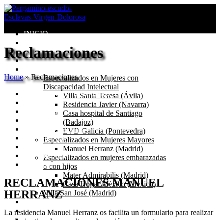
INICIO
Congregación
Reclamaciones
Valores
Misión
Centros
Home
»
Reclamaciones
Especializados en Mujeres con
Discapacidad Intelectual
Residencia Manuel Herranz
Villa Santa Teresa (Ávila)
Historia
Residencia Javier (Navarra)
Residencia
Casa hospital de Santiago
Servicios
(Badajoz)
Equipo Profesional
EVD Galicia (Pontevedra)
Transparencia
Especializados en Mujeres Mayores
Día a día
Manuel Herranz (Madrid)
Reclamaciones
Especializados en mujeres embarazadas
Contacto
o con hijos
Mater Admirabilis (Madrid)
RECLAMACIONES MANUEL
Casa Hogar México (México)
HERRANZ
Villa San José (Madrid)
Seglares
Blog
La residencia Manuel Herranz os facilita un formulario para realizar
Catecismo