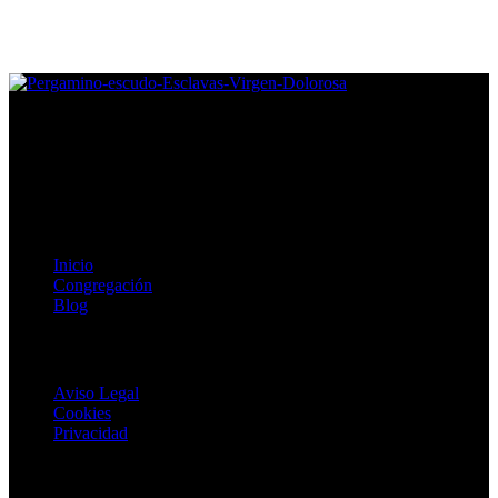
Congregación de Esclavas de la Virgen Dolorosa, fomentamos la
vida digna, plena y feliz para mujeres en situación vulnerable.
Enlaces de Interés
Inicio
Congregación
Blog
Textos Legales
Aviso Legal
Cookies
Privacidad
Copyright © 2024 Esclavas de La Dolorosa. Todos los derechos
reservados.