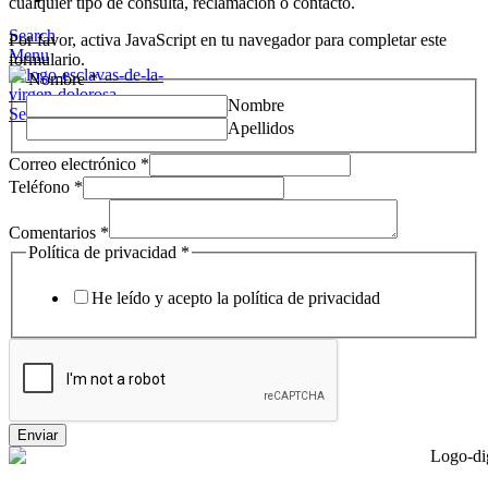
cualquier tipo de consulta, reclamación o contacto.
Search
Por favor, activa JavaScript en tu navegador para completar este
Menu
formulario.
Nombre
*
Nombre
Search
Apellidos
Correo electrónico
*
Teléfono
*
Comentarios
*
Política de privacidad
*
He leído y acepto la política de privacidad
Enviar