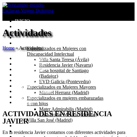
INICIO
Congregación
Actividades
Valores
Misión
Centros
Home
»
Actividades
Especializados en Mujeres con
Discapacidad Intelectual
Residencia Javier
Villa Santa Teresa (Ávila)
Quiénes somos
Residencia Javier (Navarra)
Dónde estamos
Casa hospital de Santiago
Nuestra casa
(Badajoz)
Accesibilidad
EVD Galicia (Pontevedra)
Servicios
Especializados en Mujeres Mayores
Equipo profesional
Manuel Herranz (Madrid)
Actividades
Especializados en mujeres embarazadas
Contacto
o con hijos
Mater Admirabilis (Madrid)
ACTIVIDADES EN RESIDENCIA
Casa Hogar México (México)
JAVIER
Villa San José (Madrid)
Seglares
Blog
En la residencia Javier contamos con diferentes actividades para
Catecismo