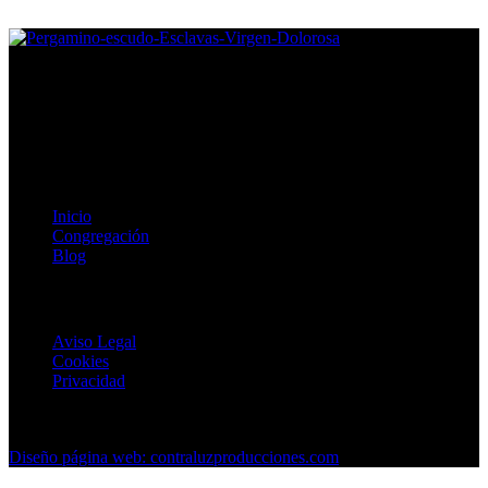
Congregación de Esclavas de la Virgen Dolorosa, fomentamos la
vida digna, plena y feliz para mujeres en situación vulnerable.
Enlaces de Interés
Inicio
Congregación
Blog
Textos Legales
Aviso Legal
Cookies
Privacidad
Copyright © 2024 Esclavas de La Dolorosa. Todos los derechos
reservados.
Diseño página web: contraluzproducciones.com