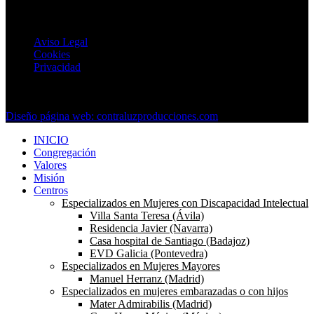
Textos Legales
Aviso Legal
Cookies
Privacidad
Copyright © 2024 Esclavas de La Dolorosa. Todos los derechos
reservados.
Diseño página web: contraluzproducciones.com
INICIO
Congregación
Valores
Misión
Centros
Especializados en Mujeres con Discapacidad Intelectual
Villa Santa Teresa (Ávila)
Residencia Javier (Navarra)
Casa hospital de Santiago (Badajoz)
EVD Galicia (Pontevedra)
Especializados en Mujeres Mayores
Manuel Herranz (Madrid)
Especializados en mujeres embarazadas o con hijos
Mater Admirabilis (Madrid)