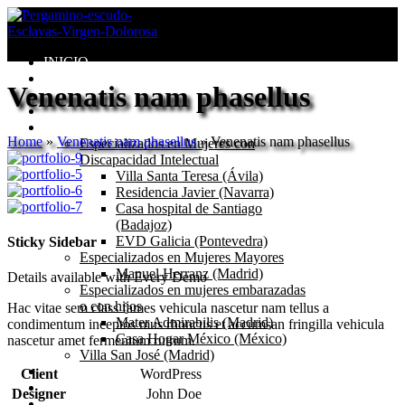
INICIO
Congregación
Venenatis nam phasellus
Valores
Misión
Centros
Home
»
Venenatis nam phasellus
»
Venenatis nam phasellus
Especializados en Mujeres con
Discapacidad Intelectual
Villa Santa Teresa (Ávila)
Residencia Javier (Navarra)
Casa hospital de Santiago
(Badajoz)
EVD Galicia (Pontevedra)
Sticky Sidebar
Especializados en Mujeres Mayores
Manuel Herranz (Madrid)
Details available with Every Demo
Especializados en mujeres embarazadas
o con hijos
Hac vitae sem class fames vehicula nascetur nam tellus a
Mater Admirabilis (Madrid)
condimentum inceptos mus rhoncus et accumsan fringilla vehicula
Casa Hogar México (México)
nascetur amet fermentum rutrum.
Villa San José (Madrid)
Seglares
Client
WordPress
Blog
Designer
John Doe
Catecismo