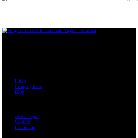
Congregación de Esclavas de la Virgen Dolorosa, fomentamos la
vida digna, plena y feliz para mujeres en situación vulnerable.
Enlaces de Interés
Inicio
Congregación
Blog
Textos Legales
Aviso Legal
Cookies
Privacidad
Copyright © 2024 Esclavas de La Dolorosa. Todos los derechos