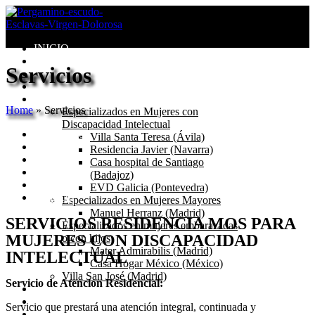
INICIO
Congregación
Servicios
Valores
Misión
Centros
Home
»
Servicios
Especializados en Mujeres con
Discapacidad Intelectual
Petelos-Mos
Villa Santa Teresa (Ávila)
Origen
Residencia Javier (Navarra)
Servicios
Casa hospital de Santiago
Instalaciones
(Badajoz)
Galería
EVD Galicia (Pontevedra)
Contacto
Especializados en Mujeres Mayores
Manuel Herranz (Madrid)
SERVICIOS RESIDENCIA MOS PARA
Especializados en mujeres embarazadas
MUJERES CON DISCAPACIDAD
o con hijos
Mater Admirabilis (Madrid)
INTELECTUAL
Casa Hogar México (México)
Villa San José (Madrid)
Servicio de Atencion Residencial:
Seglares
Blog
Servicio que prestará una atención integral, continuada y
Catecismo