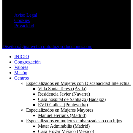
Textos Legales
Aviso Legal
Cookies
Privacidad
Copyright © 2024 Esclavas de La Dolorosa. Todos los derechos
reservados.
Diseño página web: contraluzproducciones.com
INICIO
Congregación
Valores
Misión
Centros
Especializados en Mujeres con Discapacidad Intelectual
Villa Santa Teresa (Ávila)
Residencia Javier (Navarra)
Casa hospital de Santiago (Badajoz)
EVD Galicia (Pontevedra)
Especializados en Mujeres Mayores
Manuel Herranz (Madrid)
Especializados en mujeres embarazadas o con hijos
Mater Admirabilis (Madrid)
Casa Hogar México (México)