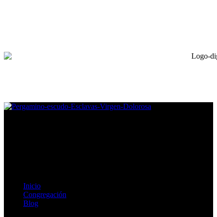
Congregación de Esclavas de la Virgen Dolorosa, fomentamos la
vida digna, plena y feliz para mujeres en situación vulnerable.
Enlaces de Interés
Inicio
Congregación
Blog