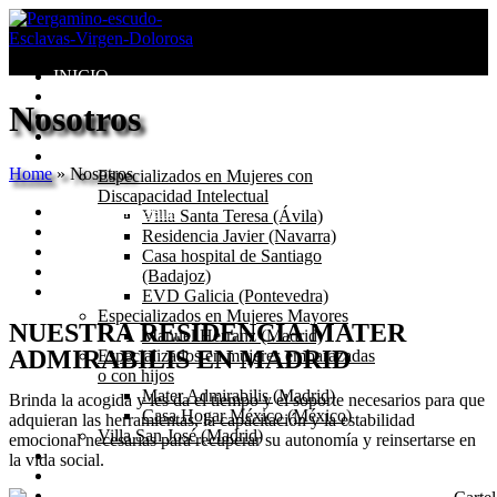
INICIO
Congregación
Nosotros
Valores
Misión
Centros
Home
»
Nosotros
Especializados en Mujeres con
Discapacidad Intelectual
Mater Admirabilis
Villa Santa Teresa (Ávila)
Nosotros
Residencia Javier (Navarra)
Origen
Casa hospital de Santiago
Instalaciones
(Badajoz)
Contacto
EVD Galicia (Pontevedra)
Especializados en Mujeres Mayores
NUESTRA RESIDENCIA MATER
Manuel Herranz (Madrid)
ADMIRABILIS
EN MADRID
Especializados en mujeres embarazadas
o con hijos
Mater Admirabilis (Madrid)
Brinda la acogida y les da el tiempo y el soporte necesarios para que
Casa Hogar México (México)
adquieran las herramientas, la capacitación y la estabilidad
Villa San José (Madrid)
emocional necesarias para recuperar su autonomía y reinsertarse en
Seglares
la vida social.
Blog
Catecismo