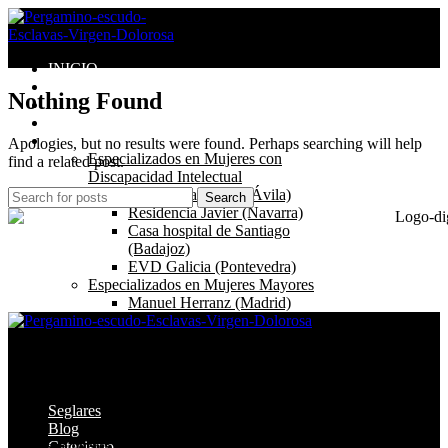
INICIO
Congregación
Nothing Found
Valores
Misión
Centros
Apologies, but no results were found. Perhaps searching will help
Especializados en Mujeres con
find a related post.
Discapacidad Intelectual
Villa Santa Teresa (Ávila)
Search
Residencia Javier (Navarra)
Casa hospital de Santiago
(Badajoz)
EVD Galicia (Pontevedra)
Especializados en Mujeres Mayores
Manuel Herranz (Madrid)
Especializados en mujeres embarazadas
o con hijos
Congregación de Esclavas de la Virgen Dolorosa, fomentamos la
Mater Admirabilis (Madrid)
vida digna, plena y feliz para mujeres en situación vulnerable.
Casa Hogar México (México)
Villa San José (Madrid)
Seglares
Blog
Enlaces de Interés
Catecismo