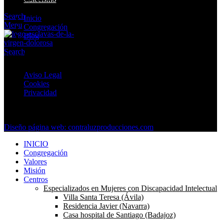
Search
Inicio
Menu
Congregación
Blog
Search
Textos Legales
Aviso Legal
Cookies
Privacidad
Copyright © 2024 Esclavas de La Dolorosa. Todos los derechos
reservados.
Diseño página web: contraluzproducciones.com
INICIO
Congregación
Valores
Misión
Centros
Especializados en Mujeres con Discapacidad Intelectual
Villa Santa Teresa (Ávila)
Residencia Javier (Navarra)
Casa hospital de Santiago (Badajoz)